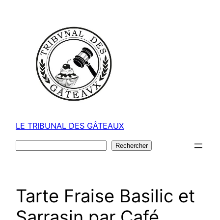
Aller
au
contenu
LE TRIBUNAL DES GÂTEAUX
Rechercher
Rechercher
Tarte Fraise Basilic et
Sarrasin par Café