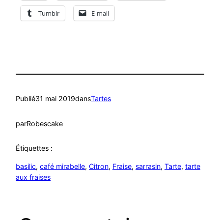
Tumblr
E-mail
Publié
31 mai 2019
dans
Tartes
par
Robescake
Étiquettes :
basilic
, 
café mirabelle
, 
Citron
, 
Fraise
, 
sarrasin
, 
Tarte
, 
tarte
aux fraises