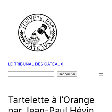
Aller
au
contenu
LE TRIBUNAL DES GÂTEAUX
Rechercher
Rechercher
Tartelette à l’Orange
par Jean-Paul Hévin