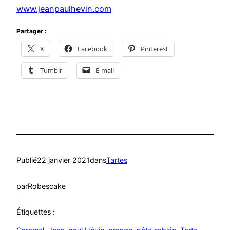
www.jeanpaulhevin.com
Partager :
X
Facebook
Pinterest
Tumblr
E-mail
Publié
22 janvier 2021
dans
Tartes
par
Robescake
Étiquettes :