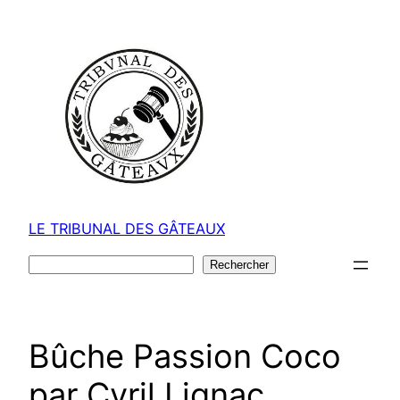
Aller
au
contenu
LE TRIBUNAL DES GÂTEAUX
Rechercher
Rechercher
Bûche Passion Coco
par Cyril Lignac