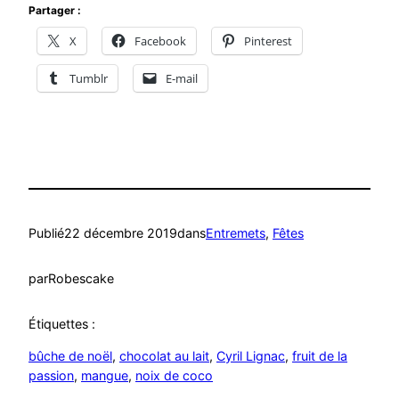
Partager :
X
Facebook
Pinterest
Tumblr
E-mail
Publié
22 décembre 2019
dans
Entremets
, 
Fêtes
par
Robescake
Étiquettes :
bûche de noël
, 
chocolat au lait
, 
Cyril Lignac
, 
fruit de la
passion
, 
mangue
, 
noix de coco