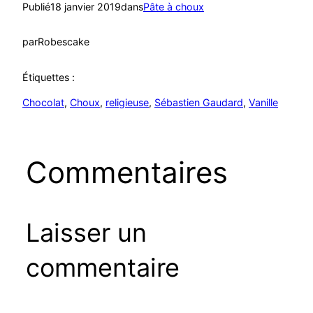
Publié
18 janvier 2019
dans
Pâte à choux
par
Robescake
Étiquettes :
Chocolat
, 
Choux
, 
religieuse
, 
Sébastien Gaudard
, 
Vanille
Commentaires
Laisser un
commentaire