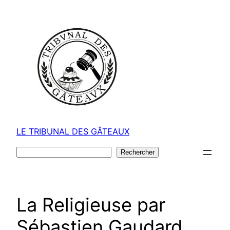
Aller
au
contenu
LE TRIBUNAL DES GÂTEAUX
Rechercher
Rechercher
La Religieuse par
Sébastien Gaudard