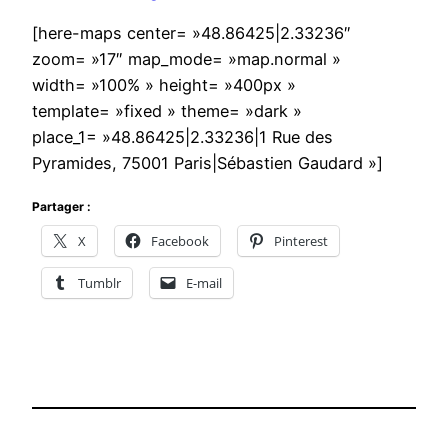
[here-maps center= »48.86425|2.33236″
zoom= »17″ map_mode= »map.normal »
width= »100% » height= »400px »
template= »fixed » theme= »dark »
place_1= »48.86425|2.33236|1 Rue des
Pyramides, 75001 Paris|Sébastien Gaudard »]
Partager :
X
Facebook
Pinterest
Tumblr
E-mail