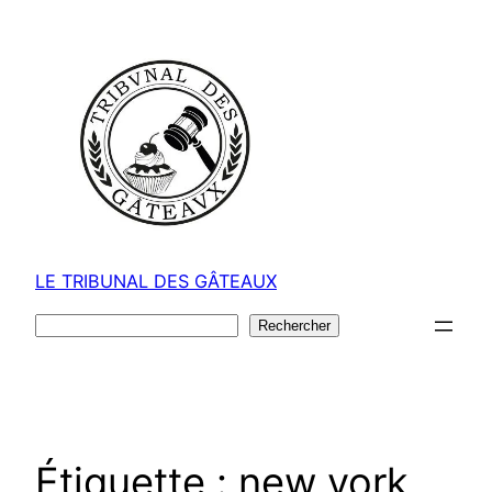
Aller
au
contenu
LE TRIBUNAL DES GÂTEAUX
Rechercher
Rechercher
Étiquette :
new york